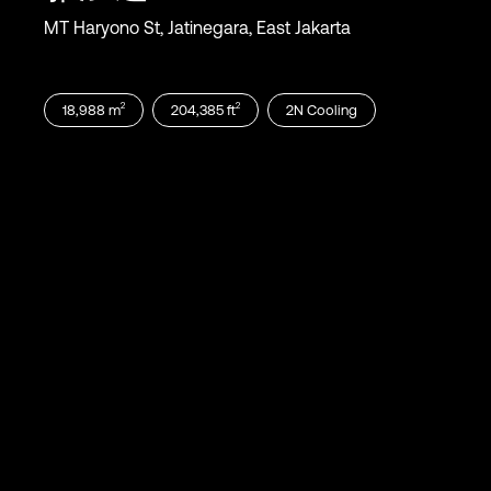
MT Haryono St, Jatinegara, East Jakarta
2
2
18,988
m
204,385
ft
2N
Cooling