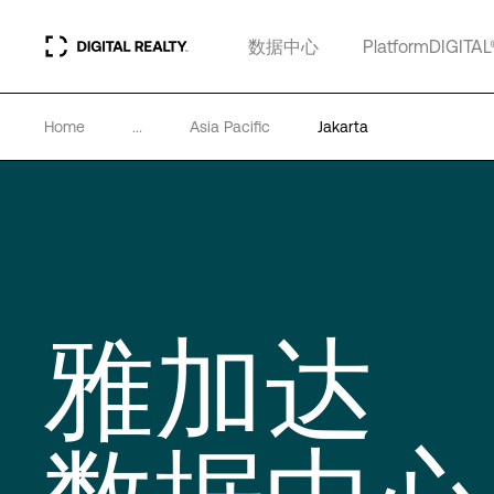
数据中心
PlatformDIGITAL
Home
...
Asia Pacific
Jakarta
雅加达