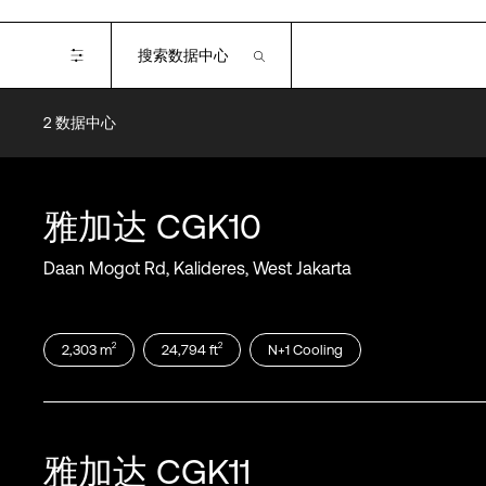
2
数据中心
Certifications
Tier III
四级
雅加达
CGK10
Daan Mogot Rd, Kalideres, West Jakarta
2
2
2,303
m
24,794
ft
N+1
Cooling
雅加达
CGK11