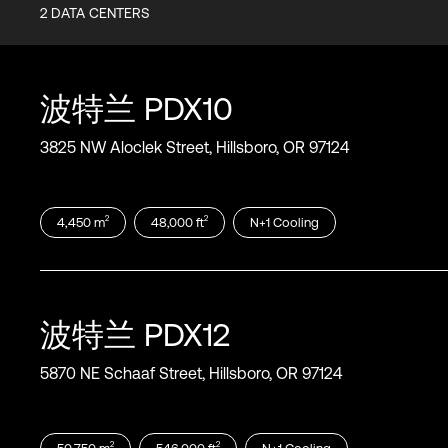
2
DATA CENTERS
Certifications
SOC1
SOC2
波特兰
PDX10
SOC 3
PCI-DSS
3825 NW Aloclek Street, Hillsboro, OR 97124
ISO 27001
ISO 27001
2
2
4,450
m
48,000
ft
N+1
Cooling
波特兰
PDX12
5870 NE Schaaf Street, Hillsboro, OR 97124
2
2