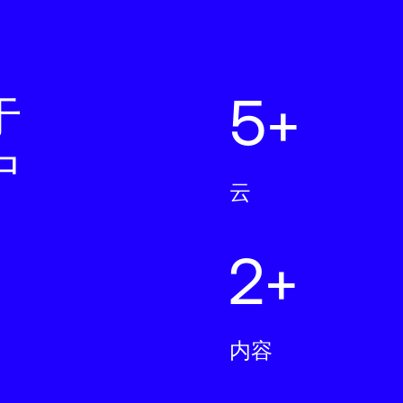
5+
于
中
云
2+
内容