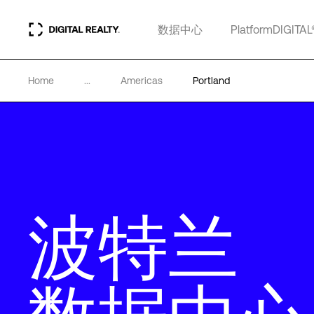
数据中心
PlatformDIGITAL
Home
...
Americas
Portland
波特兰