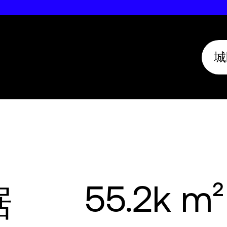
城
55.2k m²
据