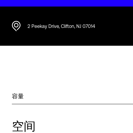
2 Peekay Drive, Clifton, NJ 07014
容量
空间