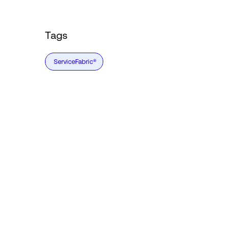
Tags
ServiceFabric®