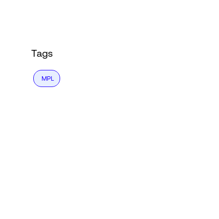
Language
登录
Tags
MPL