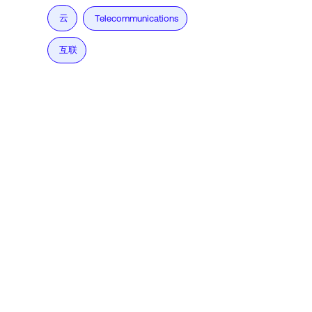
云
Telecommunications
互联