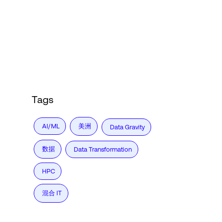
Language
登录
Tags
美洲
AI/ML
Data Gravity
数据
Data Transformation
HPC
混合 IT