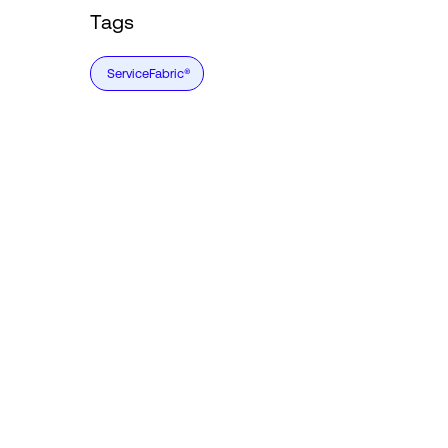
Tags
ServiceFabric®