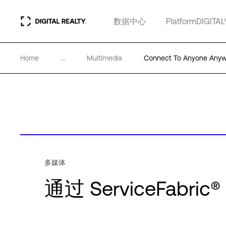
数据中心
PlatformDIGITAL
Home
...
Multimedia
Connect To Anyone Anywh
多媒体
通过 ServiceFab