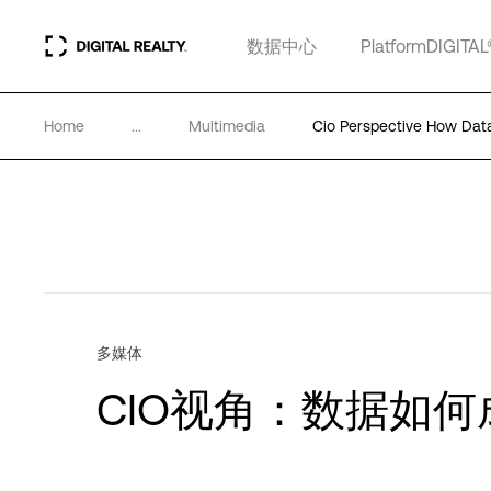
数据中心
PlatformDIGITAL
Home
...
Multimedia
Cio Perspective How Data
多媒体
CIO视角：数据如