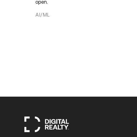
open.
AI/ML