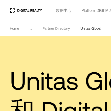
数据中心
PlatformDIGITAL
Home
...
Partner Directory
Unitas Global
Unitas Gl
和 Digital