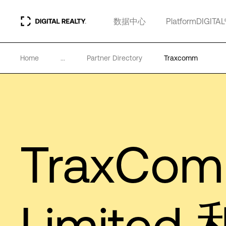
数据中心
PlatformDIGITAL
Home
...
Partner Directory
Traxcomm
TraxCo
Limited 