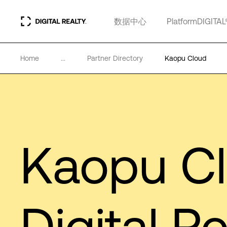
数据中心
PlatformDIGITAL
Home
...
Partner Directory
Kaopu Cloud
Kaopu C
Digital Re