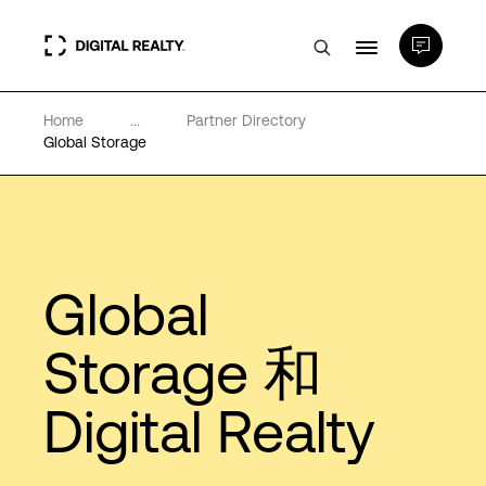
Home
...
Partner Directory
数据中心
Global Storage
PlatformDIGITAL®
合作伙伴
Global
专业知识和资源
Storage 和
Digital Realty
关于