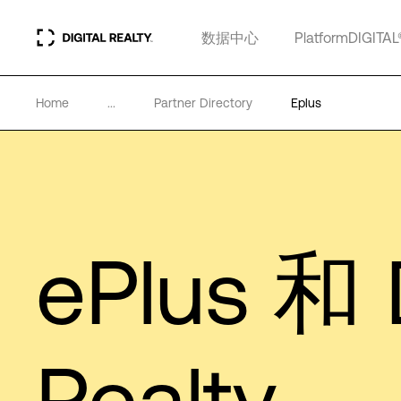
数据中心
PlatformDIGITAL
Home
...
Partner Directory
Eplus
ePlus 和 D
Realty