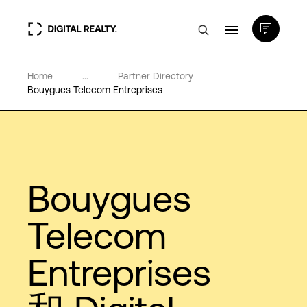
Home
...
Partner Directory
数据中心
Bouygues Telecom Entreprises
PlatformDIGITAL®
合作伙伴
Bouygues
专业知识和资源
Telecom
Entreprises
关于