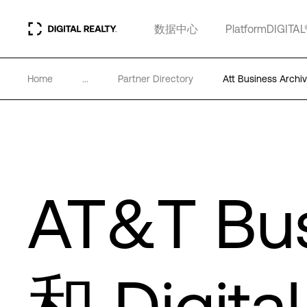
数据中心
PlatformDIGITAL
Home
...
Partner Directory
Att Business Archi
AT&T Bu
和 Digital