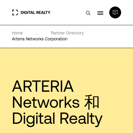
Home
...
Partner Directory
数据中心
Arteria Networks Corporation
PlatformDIGITAL®
合作伙伴
ARTERIA
专业知识和资源
Networks 和
Digital Realty
关于