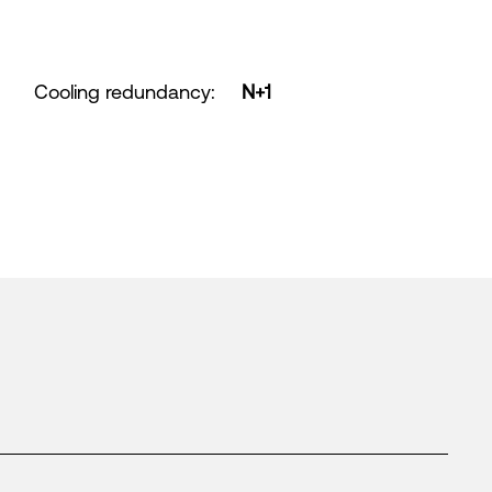
Cooling redundancy
:
N+1