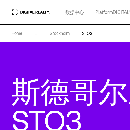
数据中心
PlatformDIGITAL
Home
...
Stockholm
STO3
斯德哥尔
STO3