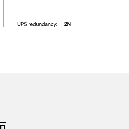
UPS redundancy
:
2N
面