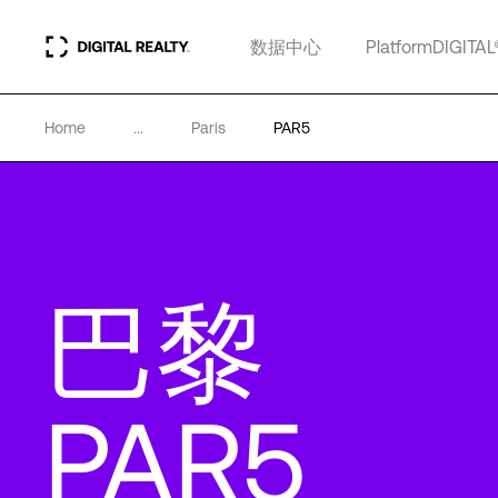
数据中心
PlatformDIGITAL
Home
...
Paris
PAR5
巴黎
PAR5