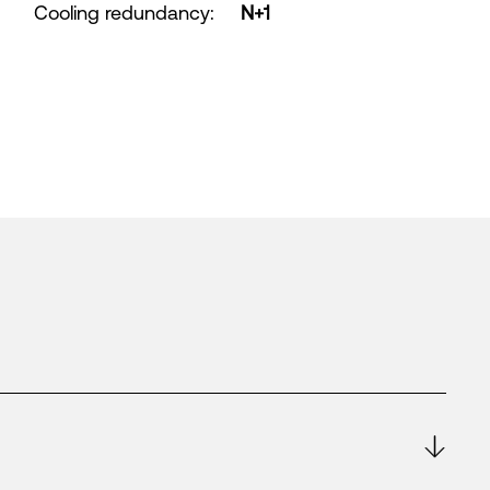
Cooling redundancy
:
N+1