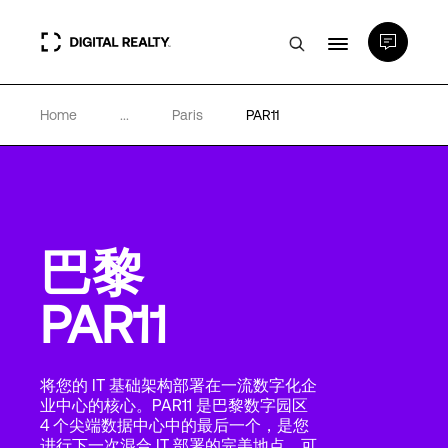
Home
...
Paris
PAR11
数据中心
PlatformDIGITAL®
巴黎
合作伙伴
PAR11
专业知识和资源
将您的 IT 基础架构部署在一流数字化企
关于
业中心的核心。PAR11 是巴黎数字园区
4 个尖端数据中心中的最后一个，是您
进行下一次混合 IT 部署的完美地点，可