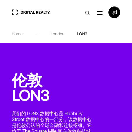
Home
...
London
LON3
数据中心
PlatformDIGITAL®
伦敦
合作伙伴
LON3
专业知识和资源
我们的 LON3 数据中心是 Hanbury
关于
Street 数据中心的一部分，该数据中心
是伦敦公认的全球金融和连接枢纽。它
位于 The Square Mile 和东伦敦科技城