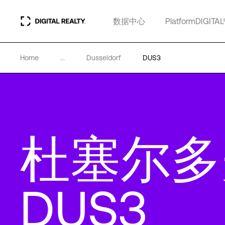
数据中心
PlatformDIGITAL
Home
...
Dusseldorf
DUS3
杜塞尔多
DUS3