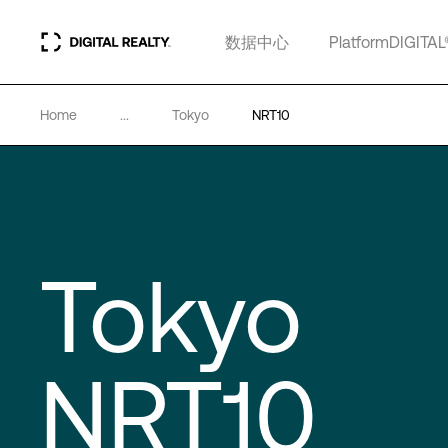
数据中心
PlatformDIGITAL
Home
...
Tokyo
NRT10
Tokyo
NRT10