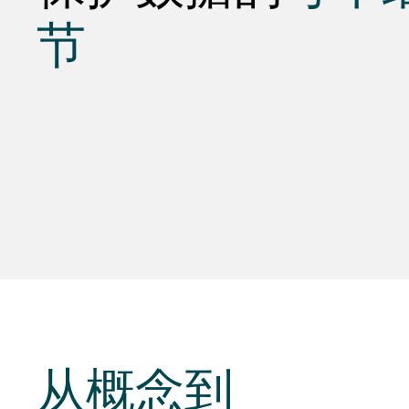
节
从
概念到