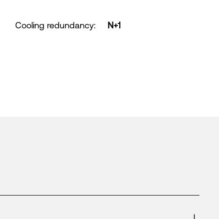
Cooling redundancy
:
N+1