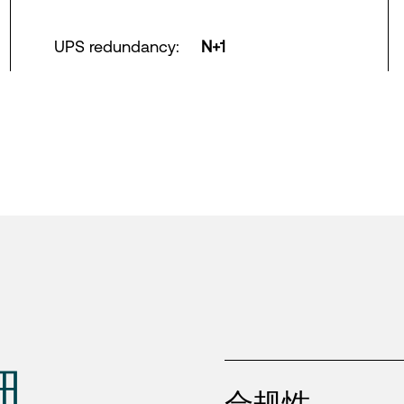
UPS redundancy
:
N+1
细
合规性