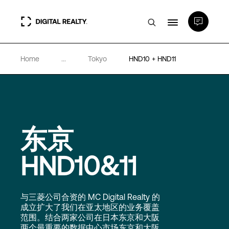
Home
...
Tokyo
HND10 + HND11
数据中心
PlatformDIGITAL®
东京
合作伙伴
HND10&11
专业知识和资源
与三菱公司合资的 MC Digital Realty 的
关于
成立扩大了我们在亚太地区的业务覆盖
范围。结合两家公司在日本东京和大阪
两个最重要的数据中心市场东京和大阪