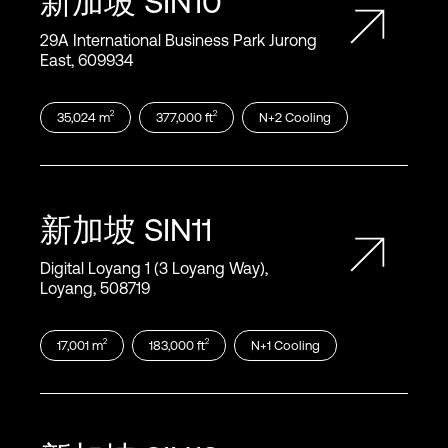
新加坡
SIN10
29A International Business Park Jurong
East, 609934
2
2
35,024
m
377,000
ft
N+2
Cooling
新加坡
SIN11
Digital Loyang 1 (3 Loyang Way),
Loyang, 508719
2
2
17,001
m
183,000
ft
N+1
Cooling