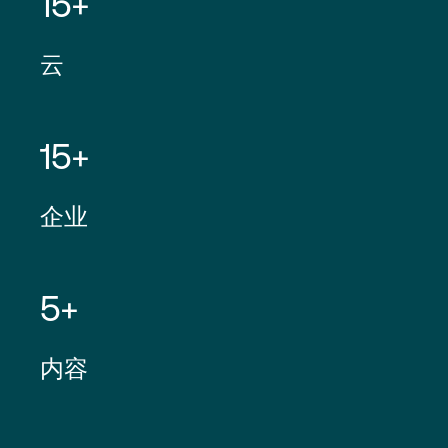
15+
云
15+
企业
5+
内容