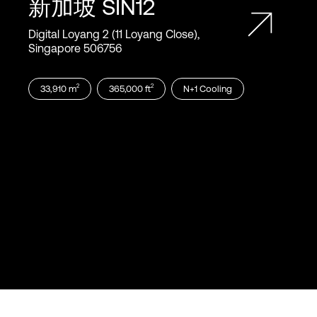
新加坡
SIN12
Digital Loyang 2 (11 Loyang Close),
Singapore 506756
2
2
33,910
m
365,000
ft
N+1
Cooling