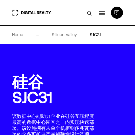
Home
...
Silicon Valley
SJC31
数据中心
PlatformDIGITAL®
硅谷
合作伙伴
SJC31
专业知识和资源
该数据中心能助力企业在硅谷互联程度
关于
最高的数据中心园区之一内实现快速部
署。该设施拥有从单个机柜到多兆瓦部
署的众多可扩展产品和弹性设计选项。