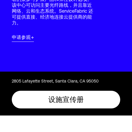
Language
该中心可访问主要光纤路线，并且靠近
网络、云和生态系统。ServiceFabric 还
可提供直接、经济地连接云提供商的能
力。
登录
申请参观
2805 Lafayette Street, Santa Clara, CA 95050
设施宣传册