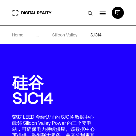
Home
...
Silicon Valley
SJC14
数据中心
PlatformDIGITAL®
硅谷
合作伙伴
SJC14
专业知识和资源
荣获 LEED 金级认证的 SJC14 数据中心
关于
毗邻 Silicon Valley Power 的三个变电
站，可确保电力持续供应。该数据中心
可提供一系列强大服务，并充分利用其