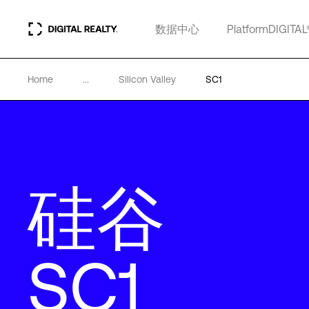
数据中心
PlatformDIGITAL
Home
...
Silicon Valley
SC1
硅谷
SC1