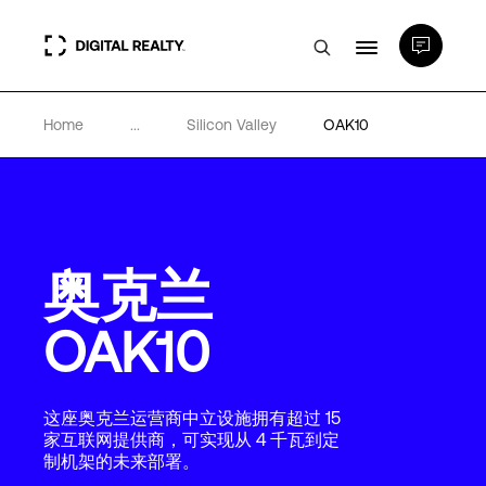
Home
...
Silicon Valley
OAK10
数据中心
PlatformDIGITAL®
奥克兰
合作伙伴
OAK10
专业知识和资源
这座奥克兰运营商中立设施拥有超过 15
关于
家互联网提供商，可实现从 4 千瓦到定
制机架的未来部署。