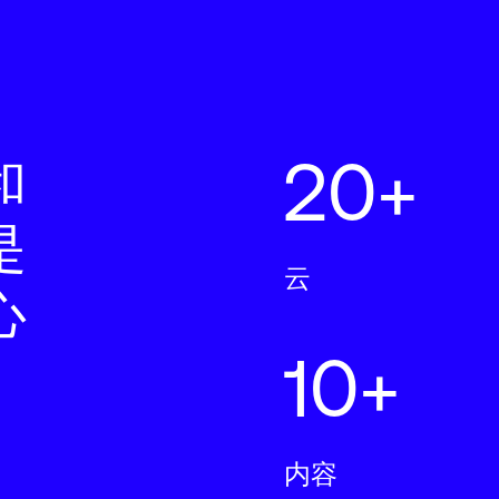
20+
和
是
云
心
10+
内容