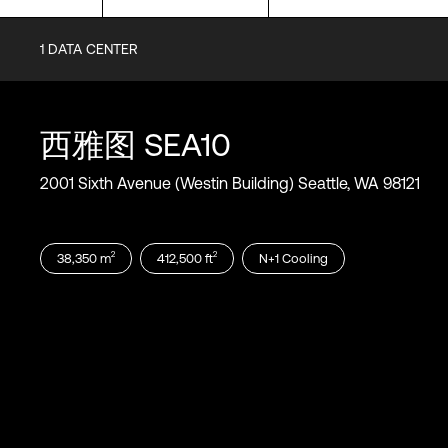
1
DATA CENTER
Certifications
SOC1
SOC2
西雅图
SEA10
SOC 3
PCI-DSS
2001 Sixth Avenue (Westin Building) Seattle, WA 98121
ISO 27001
2
2
38,350
m
412,500
ft
N+1
Cooling