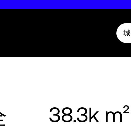
城
38.3k m²
全