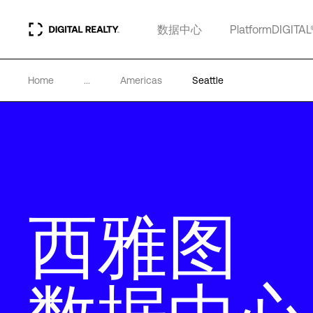
数据中心
PlatformDIGITAL
Home
...
Americas
Seattle
西雅图