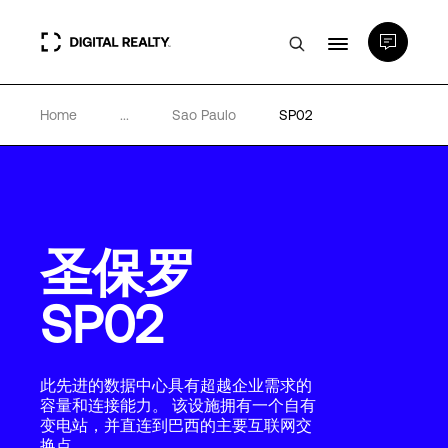
Home
...
Sao Paulo
SP02
数据中心
PlatformDIGITAL®
圣保罗
合作伙伴
SP02
专业知识和资源
此先进的数据中心具有超越企业需求的
关于
容量和连接能力。 该设施拥有一个自有
变电站，并直连到巴西的主要互联网交
换点。