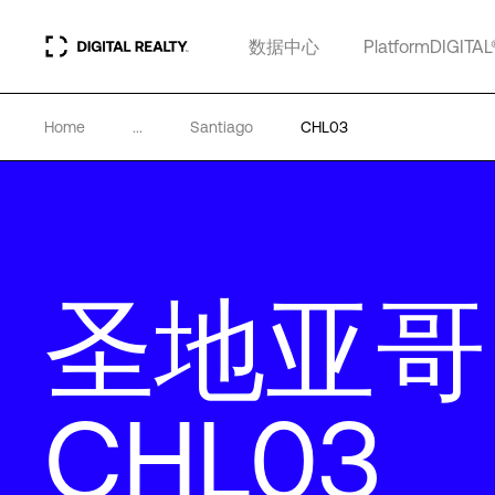
数据中心
PlatformDIGITAL
Home
...
Santiago
CHL03
圣地亚哥
CHL03