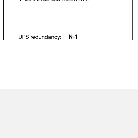
UPS redundancy
:
N+1