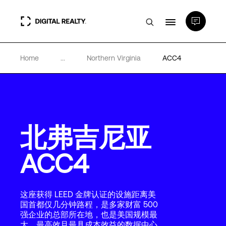
Home
...
Northern Virginia
ACC4
数据中心
PlatformDIGITAL®
北弗吉尼亚
合作伙伴
ACC4
专业知识和资源
这座获得 LEED 金牌认证的设施距离美
关于
国首都仅几分钟路程，是多家财富 500
强企业的总部所在地，也是美国规模最
大、最高效且最具成本效益的数据中心