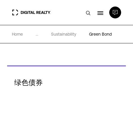
Home
...
Sustainability
Green Bond
数据中心
PlatformDIGITAL®
合作伙伴
绿色债券
专业知识和资源
关于