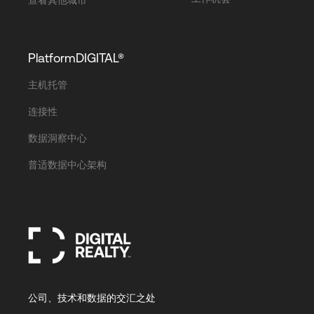
查看其他城市
PlatformDIGITAL®
主机托管
连接性
数据洞察中心
普适数据中心架构
公司、技术和数据的交汇之处