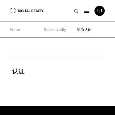
Home
...
Sustainability
奖项认证
数据中心
PlatformDIGITAL®
合作伙伴
认证
专业知识和资源
关于