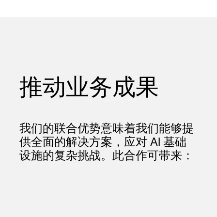
推动业务成果
我们的联合优势意味着我们能够提
供全面的解决方案，应对 AI 基础
设施的复杂挑战。此合作可带来：