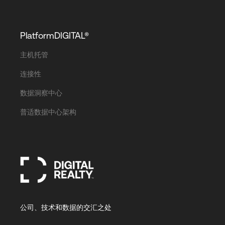
PlatformDIGITAL®
主机托管
连接性
数据洞察中心
普适数据中心架构
公司、技术和数据的交汇之处