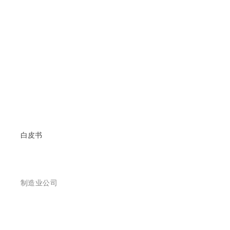
白皮书
制造业公司