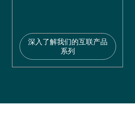
深入了解我们的互联产品
系列