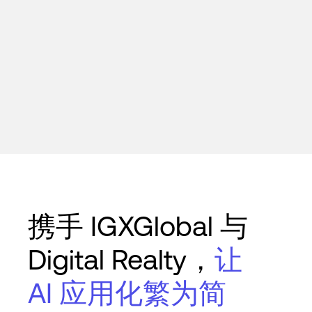
携手 IGXGlobal 与
Digital Realty，
让
AI 应用化繁为简