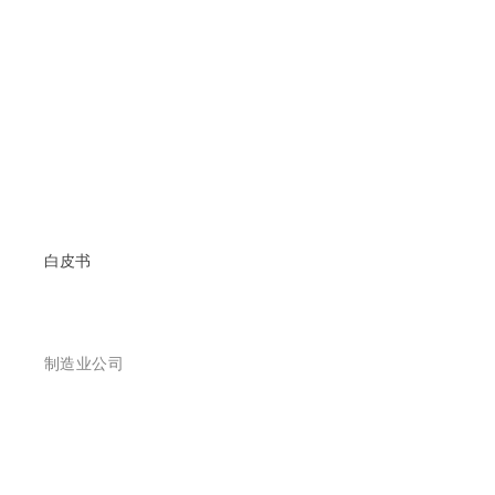
白皮书
制造业公司