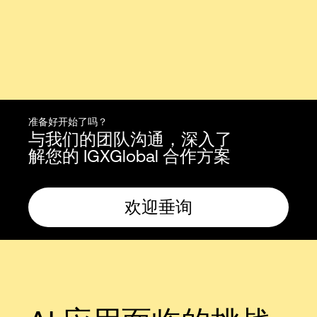
准备好开始了吗？
与我们的团队沟通，深入了
解您的 IGXGlobal 合作方案
欢迎垂询