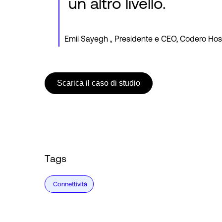
un altro livello.
,
Emil Sayegh
Presidente e CEO, Codero Hos
Scarica il caso di studio
Tags
Connettività