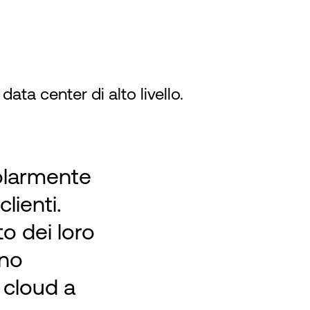
ta center di alto livello.
larmente
clienti.
o dei loro
nno
i cloud a